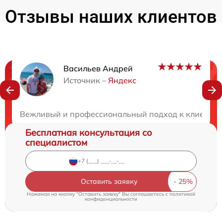
Отзывы наших клиентов
Васильев Андрей
Нужна консультация?
Источник –
Яндекс
Закажите бесплатную консультацию
Вежливый и профессиональный подход к клиентам
Бесплатная консультация со
специалистом
Оставить заявку
Нажимая на кнопку "Оставить заявку" Вы соглашаетесь c
политикой
конфиденциальности