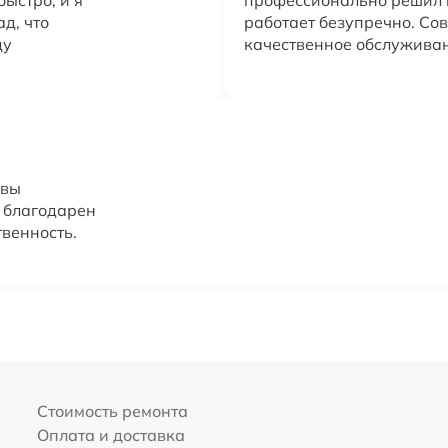
ыстро, и я
профессионально решил 
д, что
работает безупречно. Сов
ду
качественное обслужива
 вы
ь благодарен
твенность.
Стоимость ремонта
Оплата и доставка