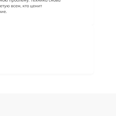
мою проблему. Техника снова
етую всем, кто ценит
ние.