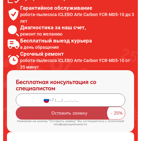
Гарантийное обслуживание
робота-пылесоса iCLEBO Arte Carbon YCR-M05-10 до 3
лет
Диагностика за наш счет,
ремонт по желанию
Бесплатный выезд курьера
в день обращения
Срочный ремонт
робота-пылесоса iCLEBO Arte Carbon YCR-M05-10 от
35 минут
Бесплатная консультация со
специалистом
Оставить заявку
Нажимая на кнопку "Оставить заявку" Вы соглашаетесь c
политикой
конфиденциальности