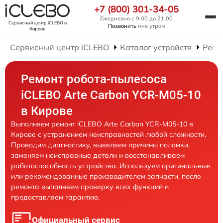
+7 (800) 301-34-05
Ежедневно с 9:00 до 21:00
Сервисный центр iCLEBO
в
Позвонить
мне утром
Кирове
Сервисный центр iCLEBO
Каталог устройств
Ремо
Ремонт робота-пылесоса
iCLEBO Arte Carbon YCR-M05-10
в Кирове
Выполняем ремонт iCLEBO Arte Carbon YCR-M05-10 в
Кирове с устранением неисправностей любой сложности.
Проводим диагностику, выявляем причины поломки,
заменяем неисправные детали и восстанавливаем
работоспособность устройства. Используем оригинальные
или рекомендованные производителем запчасти, после
ремонта выполняем проверку всех функций и
предоставляем гарантию.
Официальный сервис