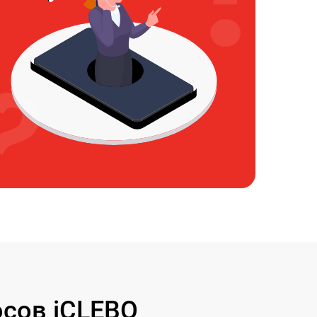
сов iCLEBO