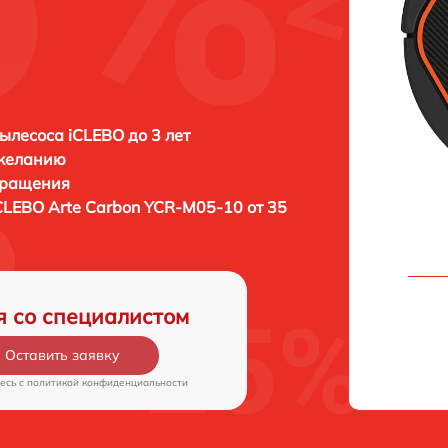
ылесоса iCLEBO до 3 лет
 желанию
бращения
CLEBO Arte Carbon YCR-M05-10 от 35
я со специалистом
Оставить заявку
есь c
политикой конфиденциальности