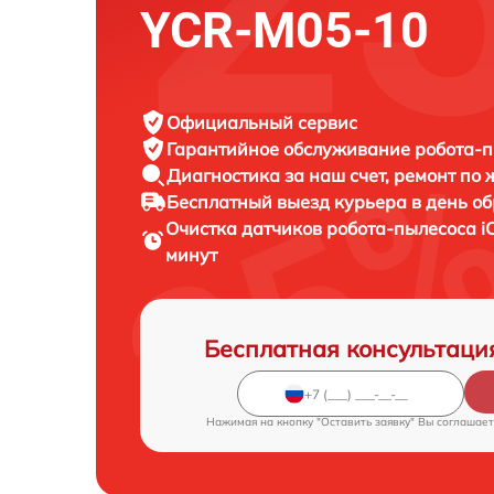
YCR-M05-10
Официальный сервис
Гарантийное обслуживание
робота-п
Диагностика за наш счет,
ремонт по
Бесплатный выезд курьера
в день о
Очистка датчиков робота-пылесоса
i
минут
Бесплатная консультаци
Нажимая на кнопку "Оставить заявку" Вы соглашает