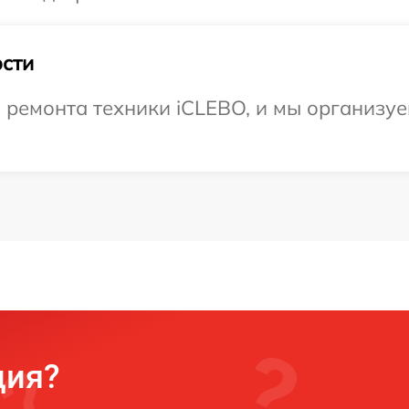
сти
емонта техники iCLEBO, и мы организуем
ция?