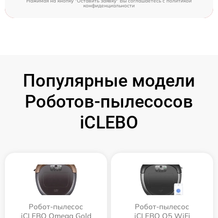
Нажимая на кнопку "Оставить заявку" Вы соглашаетесь c
политикой
конфиденциальности
Популярные модели
Роботов-пылесосов
iCLEBO
Робот-пылесос
Робот-пылесос
iCLEBO Omega Gold
iCLEBO O5 WiFi