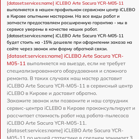
[dataset:services:name] iCLEBO Arte Sacura YCR-M05-11
выполняется в нашем профильном сервисном центр iCLEBO
в Кирове опытными мастерами. На все виды работ и
запчасти предоставляем расширенную гарантию - мы в
сервисе уверены в качестве наших работ.
[dataset:services:name] iCLEBO Arte Sacura YCR-M05-11
будет стоить на -15% дешевле при оформлении заказа на
сайте через звонок или форму обратной связи.
[dataset:services:name] iCLEBO Arte Sacura YCR-
M05-11
выполняется на выезде, если не требует
специализированного оборудования и сложного
ремонта. В таких случаях наш мастер доставит
iCLEBO Arte Sacura YCR-M05-11 в сервисный центр
iCLEBO в Кирове и доставит обратно.
Закажите звонок или позвоните и наш сотрудник
сервис-центра iCLEBO в Кирове проконсультирует и
рассчитает стоимость работ над робота-пылесоса
iCLEBO Arte Sacura YCR-M05-11.
[dataset:services:name] iCLEBO Arte Sacura YCR-
M05-11 по нашей статистике в среднем занимает 3