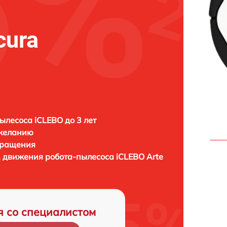
cura
ылесоса iCLEBO до 3 лет
 желанию
бращения
, движения робота-пылесоса
iCLEBO Arte
я со специалистом