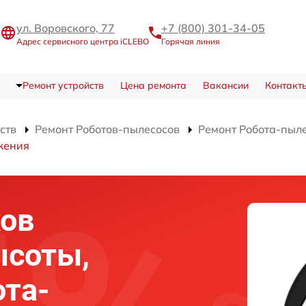
ул. Воровского, 77
+7 (800) 301-34-05
Адрес сервисного центра iCLEBO
Горячая линия
Ремонт устройств
Цена ремонта
Вакансии
Контакт
ств
Ремонт Роботов-пылесосов
Ремонт Робота-пыле
жения
ков
ысоты,
та-