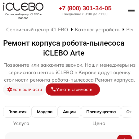
+7 (800) 301-34-05
Ежедневно с 9:00 до 21:00
Сервисный центр iCLEBO
в
Кирове
Сервисный центр iCLEBO
Каталог устройств
Ремо
Ремонт корпуса робота-пылесоса
iCLEBO Arte
Позвоните или закажите звонок. Наши менеджеры из
сервисного центра iCLEBO в Кирове дадут оценку
стоимости ремонта робота-пылесоса Ремонт корпуса.
Есть запчасти
Узнать стоимость
Гарантия
Модели
Акции
Преимущества
Отзы
Услуга
Цена