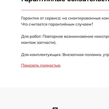
Ремонт после залития
Гарантия от сервиса: на смонтированные ко
Устранение ошибок
Что считается гарантийным случаем?
Ремонт кнопки
Для работ: Повторное возникновение неиспр
монтаж запчасти).
Калибровка
Для комплектующих: Внезапная поломка, утр
Ремонт материнской платы
Показать полностью
Профилактическая чистка
Замена материнской платы
Прошивка