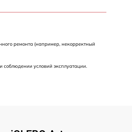
2000 р
2000 р
300 р
енного ремонта (например, некорректный
500 р
и соблюдении условий эксплуатации.
800 р
500 р
400 р
1550 р