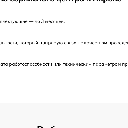
от 60 мин
мплектующие — до 3 месяцев.
от 60 мин
от 60 мин
авности, который напрямую связан с качеством провед
от 60 мин
ата работоспособности или техническим параметрам пр
от 30 мин
от 60 мин
от 60 мин
от 30 мин