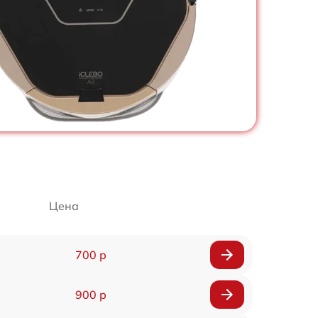
Цена
700 р
900 р