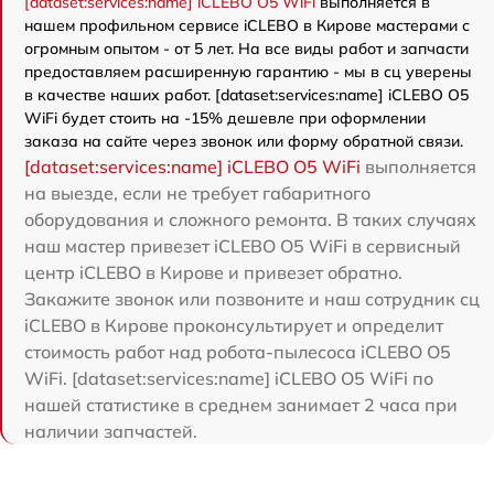
[dataset:services:name] iCLEBO O5 WiFi
выполняется в
нашем профильном сервисе iCLEBO в Кирове мастерами с
огромным опытом - от 5 лет. На все виды работ и запчасти
предоставляем расширенную гарантию - мы в сц уверены
в качестве наших работ. [dataset:services:name] iCLEBO O5
WiFi будет стоить на -15% дешевле при оформлении
заказа на сайте через звонок или форму обратной связи.
[dataset:services:name] iCLEBO O5 WiFi
выполняется
на выезде, если не требует габаритного
оборудования и сложного ремонта. В таких случаях
наш мастер привезет iCLEBO O5 WiFi в сервисный
центр iCLEBO в Кирове и привезет обратно.
Закажите звонок или позвоните и наш сотрудник сц
iCLEBO в Кирове проконсультирует и определит
стоимость работ над робота-пылесоса iCLEBO O5
WiFi. [dataset:services:name] iCLEBO O5 WiFi по
нашей статистике в среднем занимает 2 часа при
наличии запчастей.