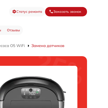
Статус ремонта
Заказать звонок
ы
Отзывы
соса O5 WiFi
Замена датчиков