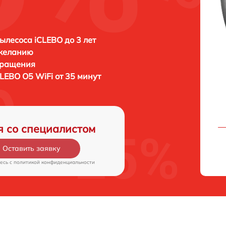
ылесоса iCLEBO до 3 лет
 желанию
бращения
CLEBO O5 WiFi от 35 минут
я со специалистом
Оставить заявку
есь c
политикой конфиденциальности