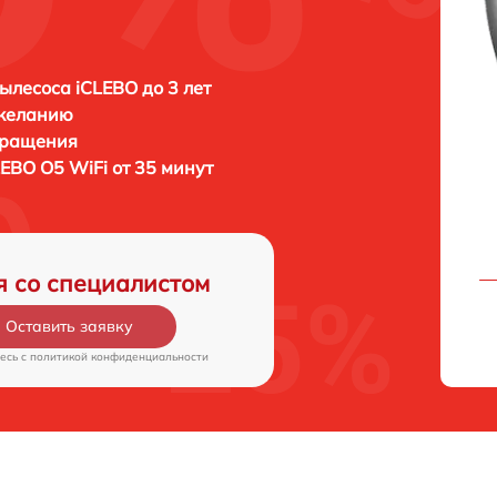
ылесоса iCLEBO до 3 лет
 желанию
бращения
LEBO O5 WiFi от 35 минут
я со специалистом
Оставить заявку
есь c
политикой конфиденциальности