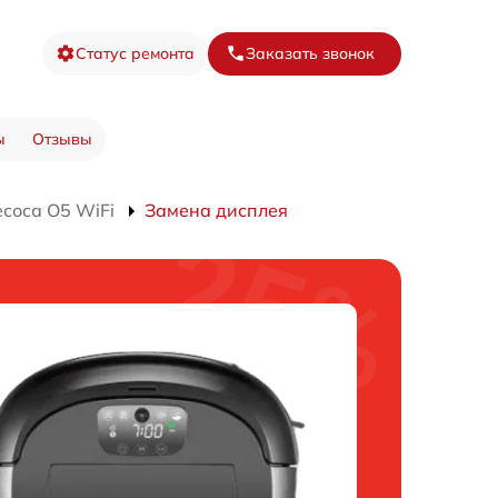
Статус ремонта
Заказать звонок
ы
Отзывы
соса O5 WiFi
Замена дисплея