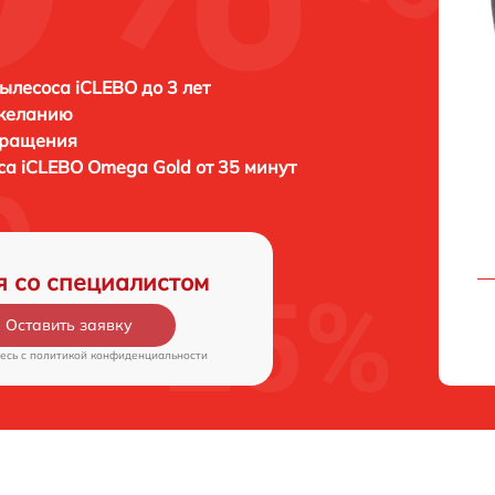
ылесоса iCLEBO до 3 лет
 желанию
бращения
оса
iCLEBO Omega Gold от 35 минут
я со специалистом
Оставить заявку
есь c
политикой конфиденциальности