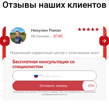
Отзывы наших клиентов
Никулин Роман
Нужна консультация?
Источник –
2ГИС
Закажите бесплатную консультацию
Надежный сервисный центр с отличными мастерами
Бесплатная консультация со
специалистом
Оставить заявку
Нажимая на кнопку "Оставить заявку" Вы соглашаетесь c
политикой
конфиденциальности