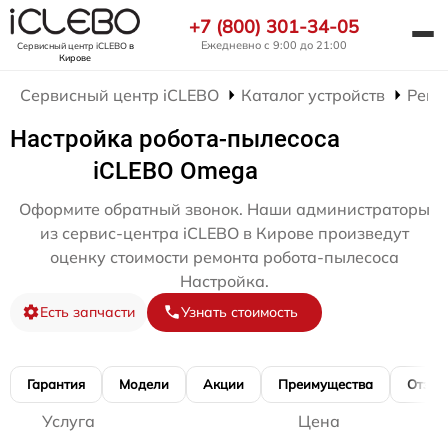
+7 (800) 301-34-05
Ежедневно с 9:00 до 21:00
Сервисный центр iCLEBO
в
Кирове
Сервисный центр iCLEBO
Каталог устройств
Ремо
Настройка робота-пылесоса
iCLEBO Omega
Оформите обратный звонок. Наши администраторы
из сервис-центра iCLEBO в Кирове произведут
оценку стоимости ремонта робота-пылесоса
Настройка.
Есть запчасти
Узнать стоимость
Гарантия
Модели
Акции
Преимущества
Отзы
Услуга
Цена