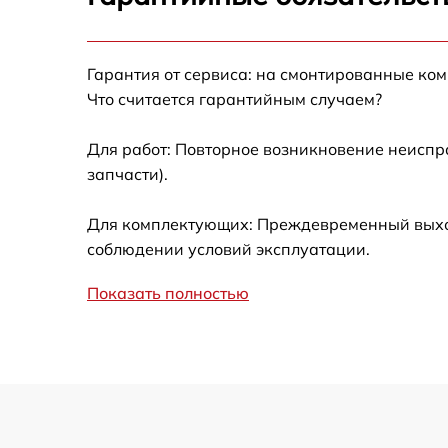
Ремонт после залития
Гарантия от сервиса: на смонтированные ко
Устранение ошибок
Что считается гарантийным случаем?
Ремонт кнопки
Для работ: Повторное возникновение неиспр
запчасти).
Калибровка
Для комплектующих: Преждевременный выход 
Ремонт материнской платы
соблюдении условий эксплуатации.
Показать полностью
Профилактическая чистка
Замена материнской платы
Прошивка