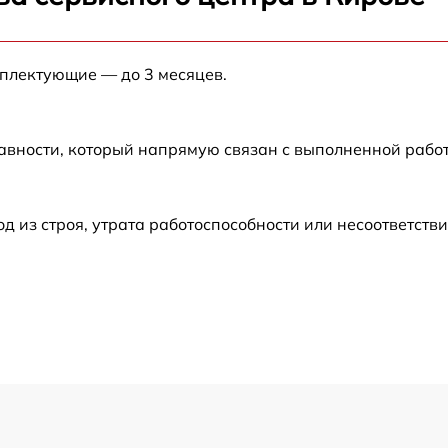
от 60 мин
мплектующие — до 3 месяцев.
от 60 мин
от 60 мин
авности, который напрямую связан с выполненной рабо
от 60 мин
из строя, утрата работоспособности или несоответств
от 30 мин
от 60 мин
от 60 мин
от 30 мин