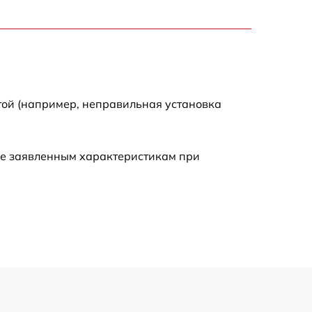
2000 р
2000 р
300 р
той (например, неправильная установка
500 р
ие заявленным характеристикам при
800 р
500 р
400 р
1550 р