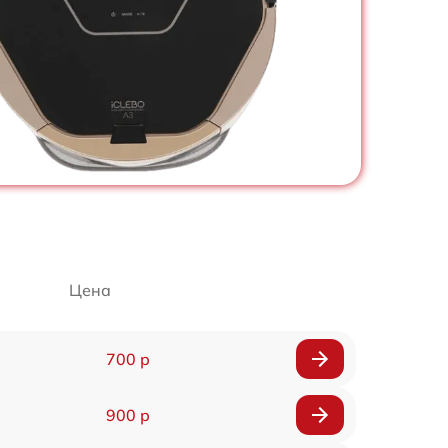
Цена
700 р
900 р