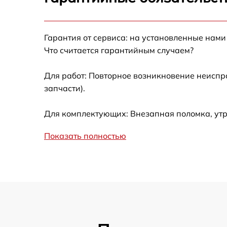
Ремонт после залития
Гарантия от сервиса: на установленные нами
Устранение ошибок
Что считается гарантийным случаем?
Ремонт кнопки
Для работ: Повторное возникновение неиспр
запчасти).
Калибровка
Для комплектующих: Внезапная поломка, утр
Ремонт материнской платы
Показать полностью
Профилактическая чистка
Замена материнской платы
Прошивка