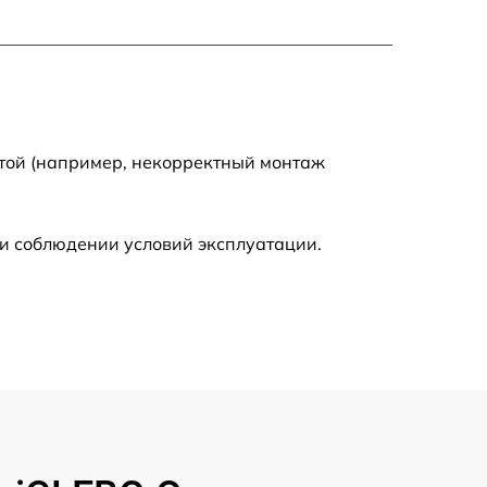
2000 р
2000 р
300 р
отой (например, некорректный монтаж
500 р
и соблюдении условий эксплуатации.
800 р
500 р
400 р
1550 р