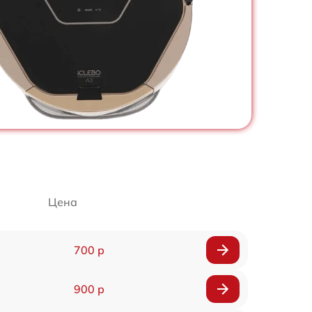
Цена
700 р
900 р