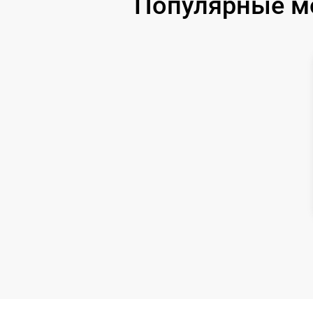
Популярные м
Ремонт цепи питания
Замена аккумулятора
Замена датчиков управления, высоты,
движения
Комплексная чистка
Восстановление аккумулятора
Ремонт двигателя
Замена датчиков
Модернизация